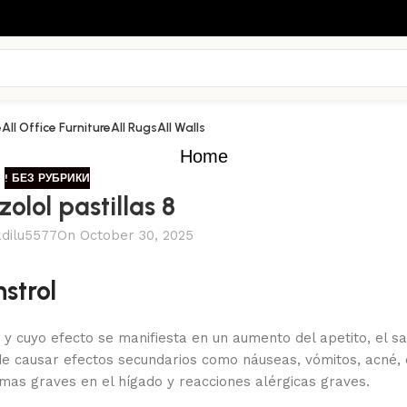
e
All Office Furniture
All Rugs
All Walls
Home
! БЕЗ РУБРИКИ
olol pastillas 8
adilu5577
On October 30, 2025
strol
a y cuyo efecto se manifiesta en un aumento del apetito, el s
de causar efectos secundarios como náuseas, vómitos, acné, 
mas graves en el hígado y reacciones alérgicas graves.