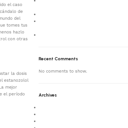
What Makes Customers Choose The
ido el caso
Wooden Colour
scándalo de
estanozolol pastillas 8
 mundo del
5 Luxury Custom Made Sofas in Dubai to
que tomes tus
Elevate Your Living Room
 menos hazlo
New
rol con otras
Recent Comments
No comments to show.
star la dosis
el estanozolol
La mejor
e el período
Archives
February 2026
December 2025
October 2025