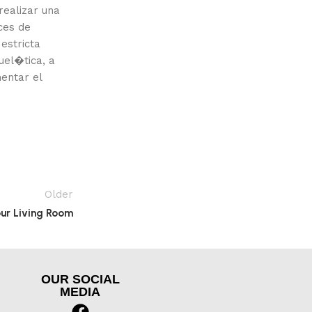
realizar una
ces de
estricta
uel�tica, a
entar el
Older
our Living Room
OUR SOCIAL
MEDIA