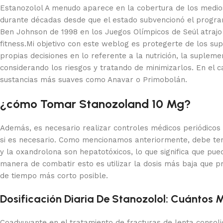
Estanozolol A menudo aparece en la cobertura de los medios
durante décadas desde que el estado subvencionó el program
Ben Johnson de 1998 en los Juegos Olímpicos de Seúl atrajo
fitness.Mi objetivo con este weblog es protegerte de los su
propias decisiones en lo referente a la nutrición, la suplemen
considerando los riesgos y tratando de minimizarlos. En el 
sustancias más suaves como Anavar o Primobolán.
¿cómo Tomar Stanozoland 10 Mg?
Además, es necesario realizar controles médicos periódicos 
si es necesario. Como mencionamos anteriormente, debe tener
y la oxandrolona son hepatotóxicos, lo que significa que p
manera de combatir esto es utilizar la dosis más baja que p
de tiempo más corto posible.
Dosificación Diaria De Stanozolol: Cuántos
Coadyuvante en el tratamiento de fracturas de lenta consoli