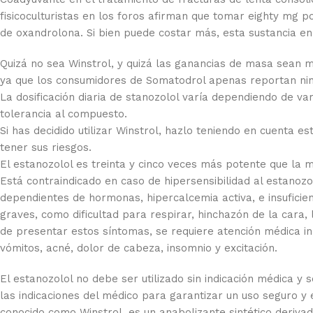
fisicoculturistas en los foros afirman que tomar eighty mg p
de oxandrolona. Si bien puede costar más, esta sustancia en
Quizá no sea Winstrol, y quizá las ganancias de masa sean m
ya que los consumidores de Somatodrol apenas reportan ni
La dosificación diaria de stanozolol varía dependiendo de vari
tolerancia al compuesto.
Si has decidido utilizar Winstrol, hazlo teniendo en cuenta
tener sus riesgos.
El estanozolol es treinta y cinco veces más potente que la 
Está contraindicado en caso de hipersensibilidad al estanoz
dependientes de hormonas, hipercalcemia activa, e insuficie
graves, como dificultad para respirar, hinchazón de la cara, 
de presentar estos síntomas, se requiere atención médica i
vómitos, acné, dolor de cabeza, insomnio y excitación.
El estanozolol no debe ser utilizado sin indicación médica y
las indicaciones del médico para garantizar un uso seguro y 
conocido como Winstrol, es un anabolizante sintético derivado