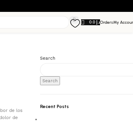
0.0
د.إ
Orders
My Accou
Search
Search
Recent Posts
abor de los
dolor de
5 Interior Design Trends Taking Over
Dubai Homes in 2026