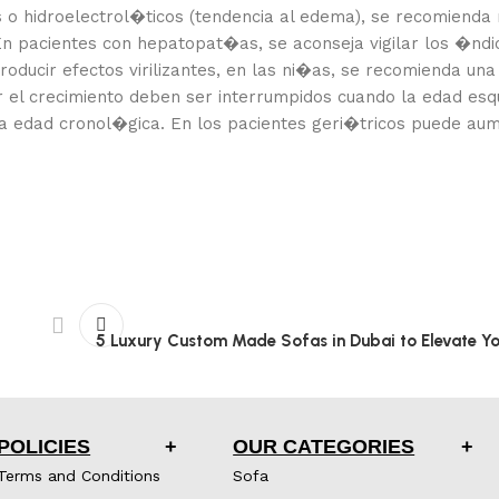
o hidroelectrol�ticos (tendencia al edema), se recomienda 
En pacientes con hepatopat�as, se aconseja vigilar los �ndi
roducir efectos virilizantes, en las ni�as, se recomienda una 
r el crecimiento deben ser interrumpidos cuando la edad esq
a edad cronol�gica. En los pacientes geri�tricos puede aum
5 Luxury Custom Made Sofas in Dubai to Elevate Y
POLICIES
OUR CATEGORIES
Terms and Conditions
Sofa