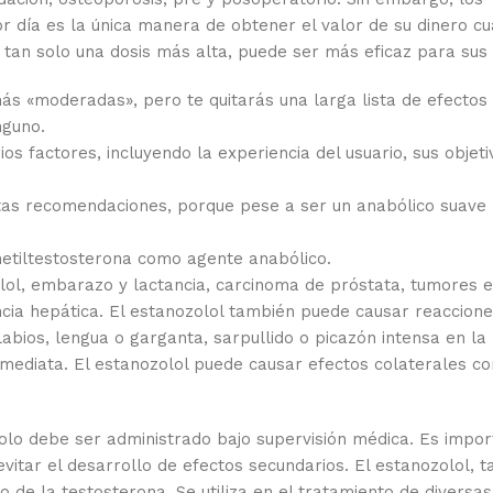
or día es la única manera de obtener el valor de su dinero c
 tan solo una dosis más alta, puede ser más eficaz para sus 
ás «moderadas», pero te quitarás una larga lista de efectos
nguno.
os factores, incluyendo la experiencia del usuario, sus objeti
 estas recomendaciones, porque pese a ser un anabólico suave
metiltestosterona como agente anabólico.
olol, embarazo y lactancia, carcinoma de próstata, tumores 
ncia hepática. El estanozolol también puede causar reaccione
labios, lengua o garganta, sarpullido o picazón intensa en la 
nmediata. El estanozolol puede causar efectos colaterales c
 solo debe ser administrado bajo supervisión médica. Es impor
evitar el desarrollo de efectos secundarios. El estanozolol, 
 de la testosterona. Se utiliza en el tratamiento de diversas