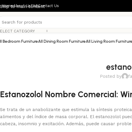
Home
About Us
FAQ
Contact Us
Skip to main content
ELECT CATEGORY
ll Bedroom Furniture
All Dining Room Furniture
All Living Room Furnitur
estanoz
Posted by
f
Estanozolol Nombre Comercial: Win
Se trata de un anabolizante que estimula la síntesis proteic
alimentos y del índice de masa corporal. El estanozolol pue
cabeza, insomnio y excitación. Además, puede causar proble