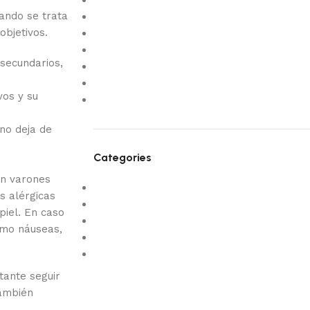
September 2025
uando se trata
July 2025
objetivos.
April 2025
March 2025
 secundarios,
February 2025
January 2025
vos y su
January 2024
 no deja de
Categories
en varones
! Без рубрики
s alérgicas
Design trends
piel. En caso
Furniture
omo náuseas,
NEW
Uncategorized
tante seguir
también