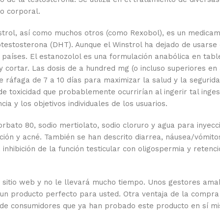
o corporal.
strol, así como muchos otros (como Rexobol), es un medica
otestosterona (DHT). Aunque el Winstrol ha dejado de usarse
s países. El estanozolol es una formulación anabólica en tabl
 cortar. Las dosis de a hundred mg (o incluso superiores en
 ráfaga de 7 a 10 días para maximizar la salud y la segurida
 de toxicidad que probablemente ocurrirían al ingerir tal inge
a y los objetivos individuales de los usuarios.
orbato 80, sodio mertiolato, sodio cloruro y agua para inyecci
ción y acné. También se han descrito diarrea, náusea/vómitos
é, inhibición de la función testicular con oligospermia y retenci
o sitio web y no le llevará mucho tiempo. Unos gestores ama
r un producto perfecto para usted. Otra ventaja de la compra
s de consumidores que ya han probado este producto en sí m