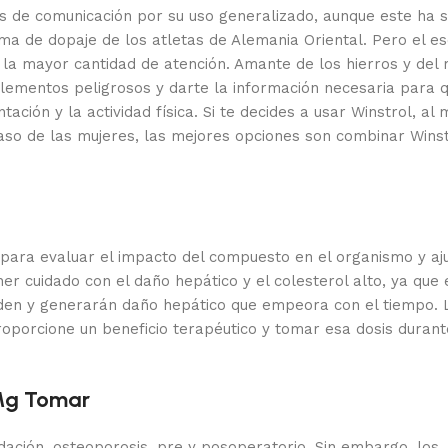
 de comunicación por su uso generalizado, aunque este ha s
a de dopaje de los atletas de Alemania Oriental. Pero el e
 la mayor cantidad de atención. Amante de los hierros y del
plementos peligrosos y darte la información necesaria para 
tación y la actividad física. Si te decides a usar Winstrol, al
caso de las mujeres, las mejores opciones son combinar Winst
para evaluar el impacto del compuesto en el organismo y aju
 cuidado con el daño hepático y el colesterol alto, ya que 
ueden y generarán daño hepático que empeora con el tiempo. 
roporcione un beneficio terapéutico y tomar esa dosis durant
 Mg Tomar
dación, osteoporosis, pre y posoperatorio. Sin embargo, los