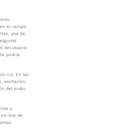
mento
 en el campo
etas, una de
 algunos
d del usuario
sta podría
ón c.s. En las
, excitación,
ón del sodio,
bles y
 on-line de
ismos.