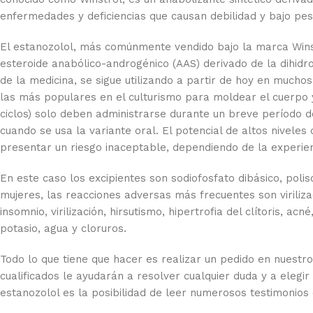
enfermedades y deficiencias que causan debilidad y bajo pes
El estanozolol, más comúnmente vendido bajo la marca Win
esteroide anabólico-androgénico (AAS) derivado de la dihidr
de la medicina, se sigue utilizando a partir de hoy en mucho
las más populares en el culturismo para moldear el cuerpo y
ciclos) solo deben administrarse durante un breve período de
cuando se usa la variante oral. El potencial de altos niveles
presentar un riesgo inaceptable, dependiendo de la experienci
En este caso los excipientes son sodiofosfato dibásico, polis
mujeres, las reacciones adversas más frecuentes son viriliza
insomnio, virilización, hirsutismo, hipertrofia del clítoris, acn
potasio, agua y cloruros.
Todo lo que tiene que hacer es realizar un pedido en nuestr
cualificados le ayudarán a resolver cualquier duda y a elegi
estanozolol es la posibilidad de leer numerosos testimonio